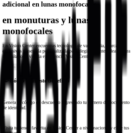
adicional en lunas monofocales
en monuturas y lunas
monofocales
En Vision Center encuentras tecnología de vanguardia, marcas
exclusivas y asesoría personalizada para elegir los lentes ideales para
ti. Visítanos y vive la experiencia Vision Center.
Oferta Expirada
Cómo usar este beneficio
1
Genera tu código de descuento ingresando tu número de documento
de identidad.
2
Visita tu tienda favorita de Vision Center a nivel nacional y elige tus