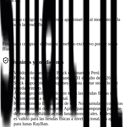
productos.
3
Presenta tu código y tu perfil en la app Smart Fit al momento de la
compra en la tienda física.
4
Finaliza tu compra y disfruta tu beneficio exclusivo por ser socio
Black.
Términos y condiciones
Válido solo para socios Black de Smart Fit Perú
Fecha de vigencia: Válido hasta el 31 de julio de 2026
Stock disponible: 500 cupones o hasta agotar stock, lo que
suceda primero.
Ámbito geográfico: Aplica en todas las tiendas físicas de
Vision Center a nivel nacional.
Restricciones o limitaciones de uso: No acumulable con otras
promociones ni descuentos. Aplica para compras en paquete
de monturas oftálmicas mas lunas monofocales. El descuento
es valido para las tiendas fisicas a nivel nacional. No aplica
para lunas RayBan.